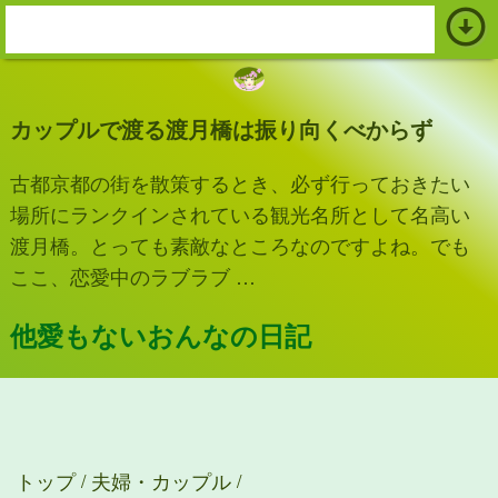
arrow_circle_down
s
e
a
カップルで渡る渡月橋は振り向くべからず
r
c
古都京都の街を散策するとき、必ず行っておきたい
h
場所にランクインされている観光名所として名高い
:
渡月橋。とっても素敵なところなのですよね。でも
ここ、恋愛中のラブラブ …
他愛もないおんなの日記
トップ
夫婦・カップル
/
/