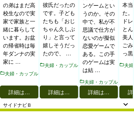
彼氏だったの
本当
の弟はまだ高
ンゲームとい
です。子ども
た。
校生なので実
うのか。その
たちも「おじ
ドレ
家で家族と一
中で、私が不
ちゃん久しぶ
とん
緒に暮らして
思議で仕方が
り」と言って
美人
います。お盆
ないのが擬似
嬉しそうだっ
ごみ
の帰省時は毎
恋愛ゲームで
たので、 …
っ黒
年ダンナの実
ある。この手
家に …
のゲームは実
夫婦・カップル
夫婦
は結 …
夫婦・カップル
夫婦・カップル
詳細は…
詳細は…
詳細は…
詳
サイドナビＢ
2026 他愛もないおんなの日記 All rights reserved.