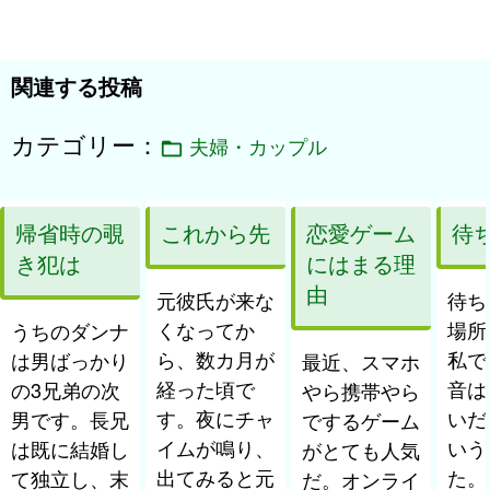
シ
ョ
関連する投稿
ン
カテゴリー：
夫婦・カップル
帰省時の覗
これから先
恋愛ゲーム
待
き犯は
にはまる理
由
元彼氏が来な
待ち
くなってか
場所
うちのダンナ
ら、数カ月が
私で
は男ばっかり
最近、スマホ
経った頃で
音は
の3兄弟の次
やら携帯やら
す。夜にチャ
いだ
男です。長兄
でするゲーム
イムが鳴り、
いう
は既に結婚し
がとても人気
出てみると元
た。
て独立し、末
だ。オンライ