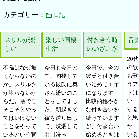
ン
カテゴリー：
日記
スリルが楽
楽しい同棲
付き合う時
音
しい
生活
のいざこざ
20
の歌
不倫はなぜ無
今日も今日と
今日で、今の
も歌
くならないの
て、同棲して
彼氏と付き合
うア
か。スリルさ
いる彼氏に奥
い始めて１年
トは
が堪らないか
さん紛いのこ
になります。
い。
らだ。陰でこ
とをしてまし
比較的穏やか
する
そこそとやっ
た。朝起きて
な付き合いを
と思
てはいけない
彼を送り出し
続けています
が、
ことをやって
て、洗濯して
が、付き合い
いる
いるという背
お皿洗っ
始めるときは