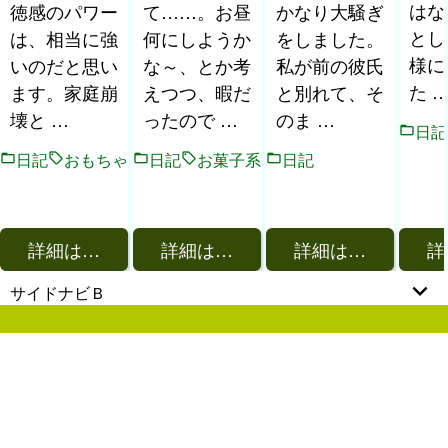
はな
徳感のパワー
て……。お昼
かなり大騒ぎ
とし
は、相当に強
何にしようか
をしました。
様に
いのだと思い
な～、とか考
私が前の彼氏
た 
ます。家庭崩
えつつ、暇だ
と別れて、そ
壊と …
ったので …
のま …
日記
日記
おもちゃ
日記
お菓子系
日記
詳細は…
詳細は…
詳細は…
詳
サイドナビＢ
2026 他愛もないおんなの日記 All rights reserved.