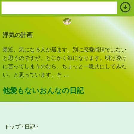
arrow_circle_down
s
e
a
浮気の計画
r
c
最近、気になる人が居ます。別に恋愛感情ではない
h
と思うのですが、とにかく気になります。明け透け
:
に言ってしまうのなら、ちょっと一晩共にしてみた
い、と思っています。そ …
他愛もないおんなの日記
トップ
日記
/
/