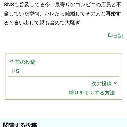
SNSも普及してる今、最寄りのコンビニの店員と不
倫していた挙句、バレたら離婚してその人と再婚す
ると言い出して親も含めて大騒ぎ。
日記
投
前の投稿
稿
ドS
ナ
ビ
次の投稿
ゲ
締りをよくする方法
ー
シ
ョ
関連する投稿