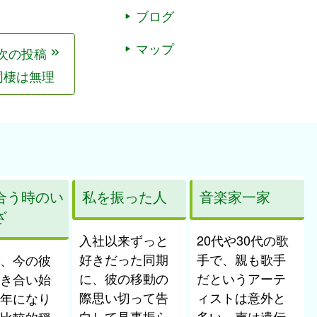
ブログ
マップ
次の投稿
同棲は無理
合う時のい
私を振った人
音楽家一家
ざ
入社以来ずっと
20代や30代の歌
好きだった同期
手で、親も歌手
、今の彼
に、彼の移動の
だというアーテ
き合い始
際思い切って告
ィストは意外と
年になり
白して見事振ら
多い。声は遺伝