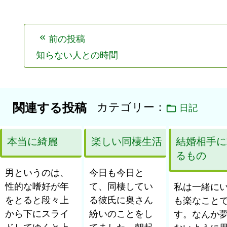
投
前の投稿
稿
知らない人との時間
ナ
ビ
ゲ
カテゴリー：
関連する投稿
日記
ー
シ
ョ
本当に綺麗
楽しい同棲生活
結婚相手に
るもの
ン
男というのは、
今日も今日と
性的な嗜好が年
て、同棲してい
私は一緒に
をとると段々上
る彼氏に奥さん
も楽なこと
から下にスライ
紛いのことをし
す。なんか
ドしてゆくと上
てました。朝起