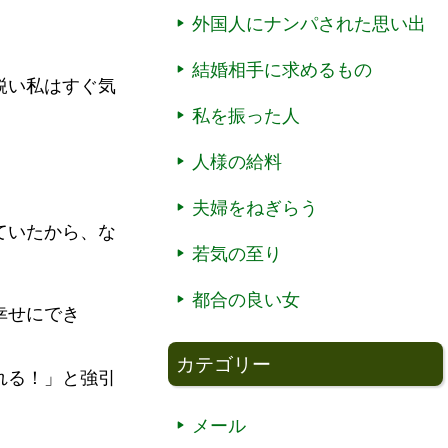
外国人にナンパされた思い出
結婚相手に求めるもの
鋭い私はすぐ気
私を振った人
人様の給料
夫婦をねぎらう
ていたから、な
若気の至り
都合の良い女
幸せにでき
カテゴリー
れる！」と強引
メール