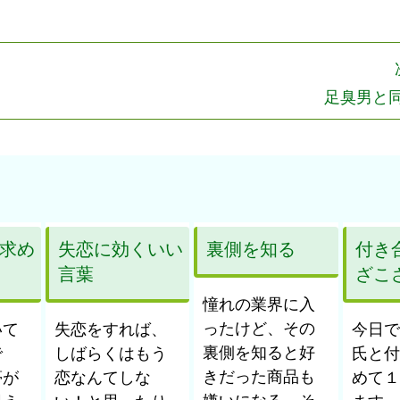
足臭男と
求め
失恋に効くいい
裏側を知る
付き
言葉
ざこ
憧れの業界に入
ったけど、その
いて
失恋をすれば、
今日で
裏側を知ると好
で
しばらくはもう
氏と付
きだった商品も
夢が
恋なんてしな
めて１
嫌いになる。そ