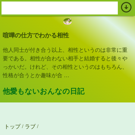
arrow_circle_down
s
e
a
喧嘩の仕方でわかる相性
r
c
他人同士が付き合う以上、相性というのは非常に重
h
要である。相性が合わない相手と結婚すると後々や
:
っかいだ。けれど、その相性というのはもちろん、
性格が合うとか趣味が合 …
他愛もないおんなの日記
トップ
ラブ
/
/