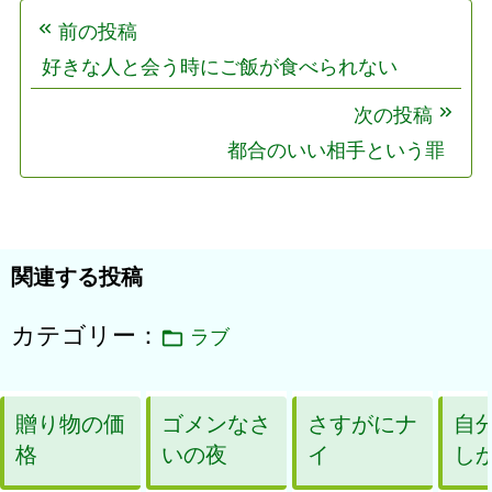
投
前の投稿
稿
好きな人と会う時にご飯が食べられない
ナ
ビ
次の投稿
ゲ
都合のいい相手という罪
ー
シ
ョ
関連する投稿
ン
カテゴリー：
ラブ
贈り物の価
ゴメンなさ
さすがにナ
自
格
いの夜
イ
し