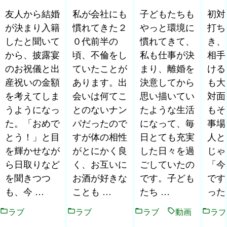
友人から結婚
私が会社にも
子どもたちも
初対
が決まり入籍
慣れてきた２
やっと環境に
打ち
したと聞いて
０代前半の
慣れてきて、
き、
から、披露宴
頃、不倫をし
私も仕事が決
相手
のお祝儀と出
ていたことが
まり、離婚を
ける
産祝いの金額
あります。出
決意してから
も大
を考えてしま
会いは何てこ
思い描いてい
対面
うようになっ
とのないナン
たような生活
もそ
た。「おめで
パだったので
になって、毎
事場
とう！」と目
すが体の相性
日とても充実
人と
を輝かせなが
がとにかく良
した日々を過
じゃ
ら日取りなど
く、お互いに
ごしていたの
「今
を聞きつつ
お酒が好きな
です。子ども
です
も、今 …
ことも …
たち …
った
ラブ
ラブ
ラブ
動画
ラブ